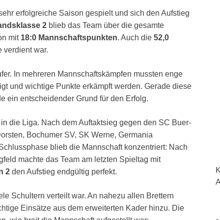
sehr erfolgreiche Saison gespielt und sich den Aufstieg
ndsklasse 2
blieb das Team über die gesamte
on mit
18:0 Mannschaftspunkten
. Auch die
52,0
 verdient war.
ufer. In mehreren Mannschaftskämpfen mussten enge
digt und wichtige Punkte erkämpft werden. Gerade diese
 ein entscheidender Grund für den Erfolg.
t in die Liga. Nach dem Auftaktsieg gegen den SC Buer-
-Dorsten, Bochumer SV, SK Werne, Germania
Schlussphase blieb die Mannschaft konzentriert: Nach
eld machte das Team am letzten Spieltag mit
K
n 2
den Aufstieg endgültig perfekt.
A
ele Schultern verteilt war. An nahezu allen Brettern
htige Einsätze aus dem erweiterten Kader hinzu. Die