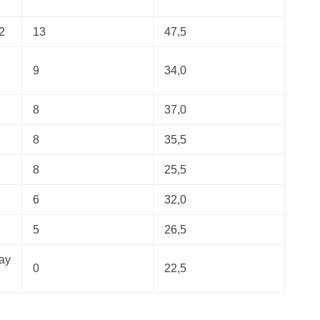
2
13
47,5
9
34,0
8
37,0
8
35,5
8
25,5
6
32,0
5
26,5
ay
0
22,5