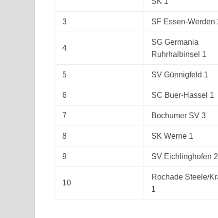
SK 1
3
SF Essen-Werden 
SG Germania
4
Ruhrhalbinsel 1
5
SV Günnigfeld 1
6
SC Buer-Hassel 1
7
Bochumer SV 3
8
SK Werne 1
9
SV Eichlinghofen 2
Rochade Steele/Kr
10
1