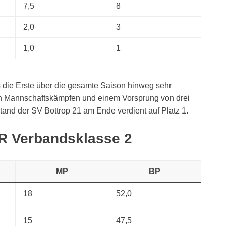
7,5
8
2,0
3
1,0
1
s die Erste über die gesamte Saison hinweg sehr
eun Mannschaftskämpfen und einem Vorsprung von drei
and der SV Bottrop 21 am Ende verdient auf Platz 1.
R Verbandsklasse 2
MP
BP
18
52,0
15
47,5