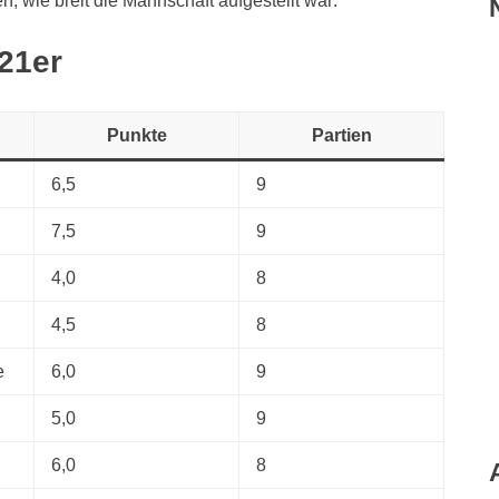
n, wie breit die Mannschaft aufgestellt war:
21er
Punkte
Partien
6,5
9
7,5
9
4,0
8
4,5
8
e
6,0
9
5,0
9
6,0
8