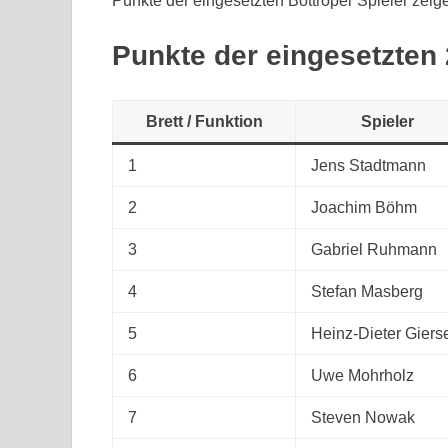
Punkte der eingesetzten Bottroper Spieler zeige
Punkte der eingesetzten 
Brett / Funktion
Spieler
1
Jens Stadtmann
2
Joachim Böhm
3
Gabriel Ruhmann
4
Stefan Masberg
5
Heinz-Dieter Giers
6
Uwe Mohrholz
7
Steven Nowak