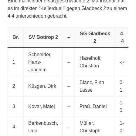
Eine mal wieder ersatzgeschwächte 2. Mannschaft hat
es im direkten “Kellerduell” gegen Gladbeck 2 zu einem
4:4 unterschieden gebracht.
SG-Gladbeck
4-
Br.
SV Bottrop 2
–
2
4
Schneider,
Häselhoff,
1
Hans-
–
-:+
Christian
Joachim
Blanc, Finn
0-
2
Küsgen, Dirk
–
Lasse
1
1-
3
Kovar, Matej
–
Praß, Daniel
0
Berkenbusch,
Müller,
1-
4
–
Udo
Christoph
0