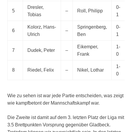
Dresler,
0-
5
–
Roll, Philipp
Tobias
1
Kolorz, Hans-
Springenberg,
0-
6
–
Ulrich
Ben
1
Eikemper,
1-
7
Dudek, Peter
–
Frank
0
1-
8
Riedel, Felix
–
Nikel, Lothar
0
Wie zu sehen ist war jede Partie entscheiden, was zeigt
wie kampfbetont der Mannschaftskampf war.
Die Zweite ist damit auf dem 3. letzten Platz der Liga mit
3.5 Brettpunkten Vorsprung gegenüber Gladbeck.